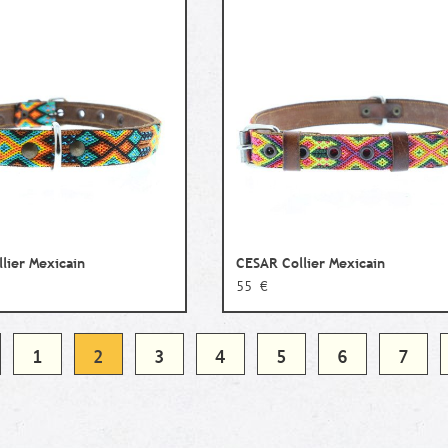
lier Mexicain
CESAR Collier Mexicain
55 €
1
2
3
4
5
6
7