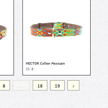
HECTOR Collier Mexicain
55 €
8
...
18
19
›