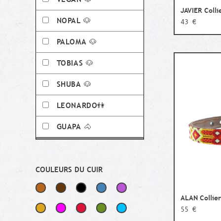
JAVIER Colli
NOPAL 🐶
43 €
PALOMA 🐶
TOBIAS 🐶
SHUBA 🐶
LEONARDO👫
GUAPA 🐴
COULEURS DU CUIR
ALAN Collier
55 €