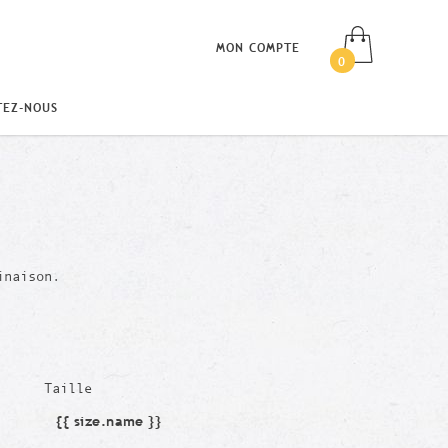
MON COMPTE
0
TEZ-NOUS
inaison.
Taille
{{ size.name }}
Taille