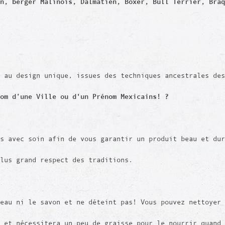
n, berger Malinois, Dalmatien, Boxer, Bull Terrier, Braq
 au design unique, issues des techniques ancestrales des
nom d’une Ville ou d'un Prénom Mexicains! ?
is avec soin afin de vous garantir un produit beau et du
plus grand respect des traditions.
eau ni le savon et ne déteint pas! Vous pouvez nettoyer 
 et nécessitera un peu de graisse pour le nourrir quand 