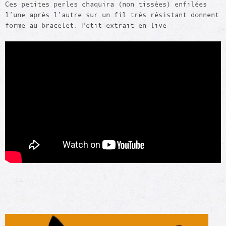
Ces petites perles chaquira (non tissées) enfilées
l’une après l’autre sur un fil très résistant donnent
forme au bracelet. Petit extrait en live