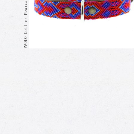
PAOLO Collier Mexicain
Moi aussi !