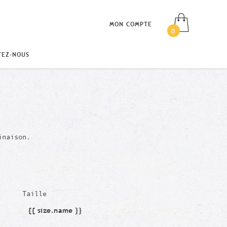
MON COMPTE
0
TEZ-NOUS
inaison.
Taille
{{ size.name }}
Taille