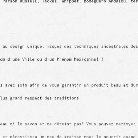
 Parson Russell, Teckel, Whippet, Bodeguero Andalou, ter
 au design unique, issues des techniques ancestrales des
nom d’une Ville ou d'un Prénom Mexicains! ?
is avec soin afin de vous garantir un produit beau et du
plus grand respect des traditions.
eau ni le savon et ne déteint pas! Vous pouvez nettoyer 
 et nécessitera un peu de graisse pour le nourrir quand 