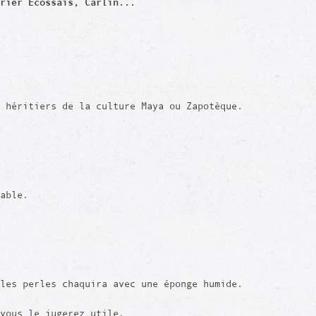
rier Ecossais, Carlin...
 héritiers de la culture Maya ou Zapotèque.
rable.
les perles chaquira avec une éponge humide.
vous le jugerez utile.