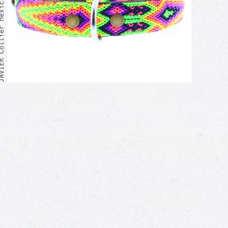
ollier Mexicain
Moi aussi !