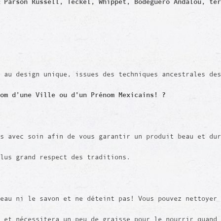
 Parson Russell, Teckel, Whippet, Bodeguero Andalou, ter
 au design unique, issues des techniques ancestrales des
nom d’une Ville ou d'un Prénom Mexicains! ?
is avec soin afin de vous garantir un produit beau et du
plus grand respect des traditions.
eau ni le savon et ne déteint pas! Vous pouvez nettoyer 
 et nécessitera un peu de graisse pour le nourrir quand 