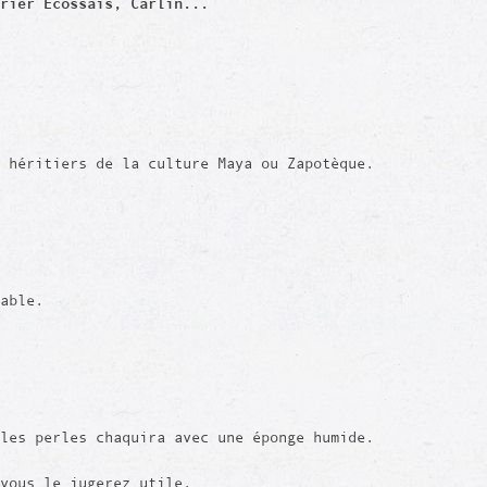
rier Ecossais, Carlin...
 héritiers de la culture Maya ou Zapotèque.
rable.
les perles chaquira avec une éponge humide.
vous le jugerez utile.