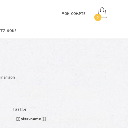
MON COMPTE
0
TEZ-NOUS
inaison.
Taille
{{ size.name }}
Taille