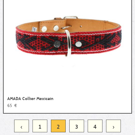
AMADA Collier Mexicain
65 €
‹
1
2
3
4
›