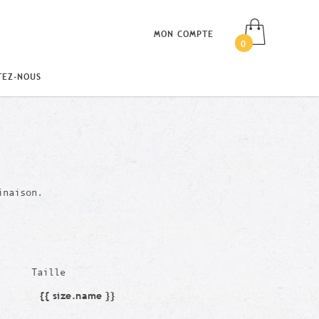
MON COMPTE
0
TEZ-NOUS
inaison.
Taille
{{ size.name }}
Taille