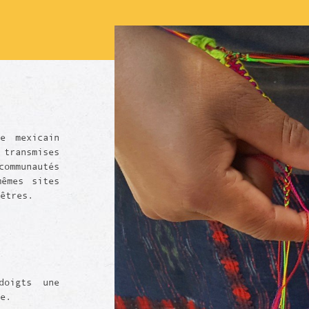
e mexicain
 transmises
mmunautés
mêmes sites
cêtres.
doigts une
e.