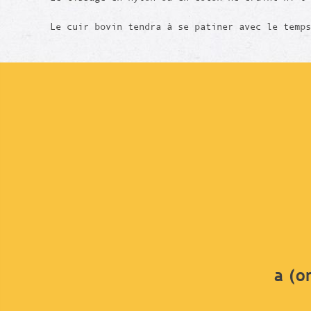
Le cuir bovin tendra à se patiner avec le temps
a (o