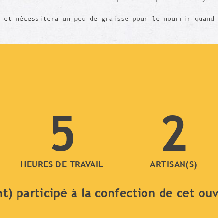
 et nécessitera un peu de graisse pour le nourrir quand 
5
2
HEURES DE TRAVAIL
ARTISAN(S)
nt) participé à la confection de cet ou