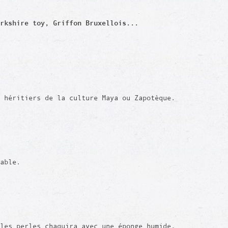
rkshire toy, Griffon Bruxellois...
 héritiers de la culture Maya ou Zapotèque.
rable.
les perles chaquira avec une éponge humide.