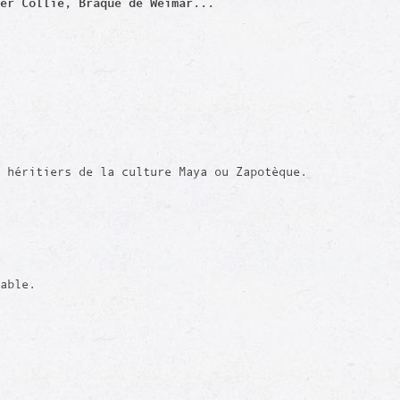
er Collie, Braque de Weimar...
 héritiers de la culture Maya ou Zapotèque.
rable.