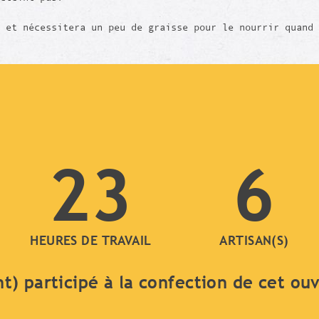
 et nécessitera un peu de graisse pour le nourrir quand 
23
6
HEURES DE TRAVAIL
ARTISAN(S)
nt) participé à la confection de cet ou