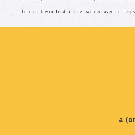
Le cuir bovin tendra à se patiner avec le temps
a (o