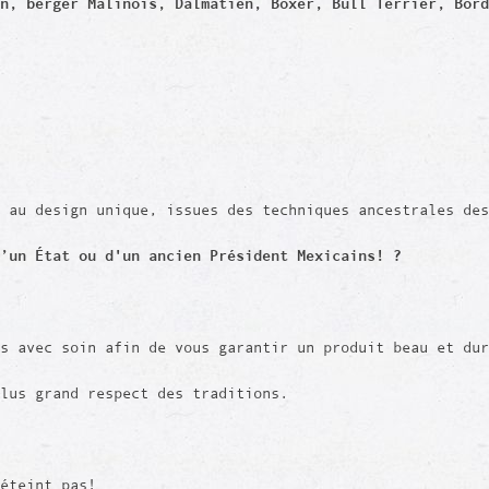
n, berger Malinois, Dalmatien, Boxer, Bull Terrier, Bord
 au design unique, issues des techniques ancestrales des
’un État ou d'un ancien Président Mexicains! ?
is avec soin afin de vous garantir un produit beau et du
plus grand respect des traditions.
déteint pas!