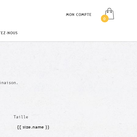
MON COMPTE
0
TEZ-NOUS
inaison.
Taille
{{ size.name }}
Taille