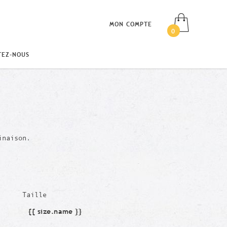
MON COMPTE
0
TEZ-NOUS
inaison.
Taille
{{ size.name }}
Taille