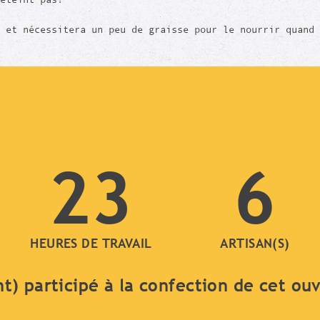
 et nécessitera un peu de graisse pour le nourrir quand 
23
6
HEURES DE TRAVAIL
ARTISAN(S)
nt) participé à la confection de cet ou