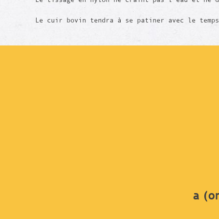
Le cuir bovin tendra à se patiner avec le temps
a (o