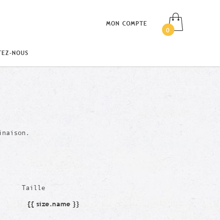
MON COMPTE
0
TEZ-NOUS
inaison.
Taille
{{ size.name }}
Taille