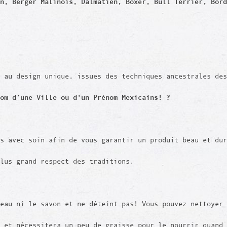
en, Berger Malinois, Dalmatien, Boxer, Bull Terrier, Bor
 au design unique, issues des techniques ancestrales des
nom d’une Ville ou d'un Prénom Mexicains! ?
is avec soin afin de vous garantir un produit beau et du
plus grand respect des traditions.
eau ni le savon et ne déteint pas! Vous pouvez nettoyer 
 et nécessitera un peu de graisse pour le nourrir quand 