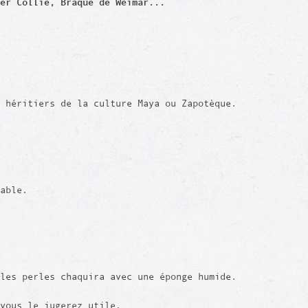
der Collie, Braque de Weimar...
 héritiers de la culture Maya ou Zapotèque.
rable.
les perles chaquira avec une éponge humide.
vous le jugerez utile.